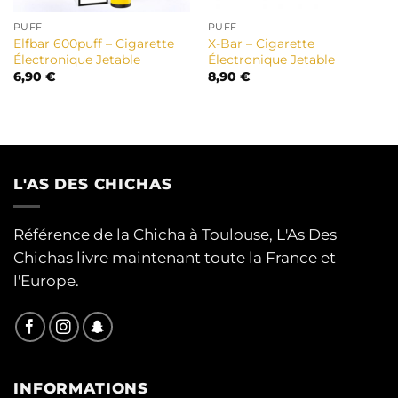
PUFF
PUFF
Elfbar 600puff – Cigarette
X-Bar – Cigarette
Électronique Jetable
Électronique Jetable
6,90
€
8,90
€
L'AS DES CHICHAS
Référence de la Chicha à Toulouse, L'As Des
Chichas livre maintenant toute la France et
l'Europe.
INFORMATIONS