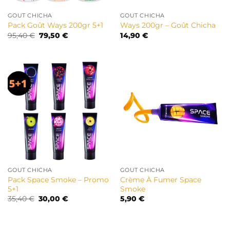
GOUT CHICHA
GOUT CHICHA
Pack Goût Ways 200gr 5+1
Ways 200gr – Goût Chicha
Le
Le
95,40
€
79,50
€
14,90
€
prix
prix
initial
actuel
était :
est :
95,40 €.
79,50 €.
GOUT CHICHA
GOUT CHICHA
Pack Space Smoke – Promo
Crème À Fumer Space
5+1
Smoke
Le
Le
35,40
€
30,00
€
5,90
€
prix
prix
initial
actuel
était :
est :
35,40 €.
30,00 €.