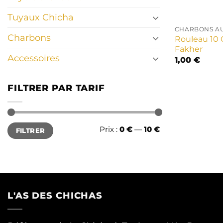
Tuyaux Chicha
CHARBONS A
Charbons
Rouleau 10 
Fakher
Accessoires
1,00
€
FILTRER PAR TARIF
Prix
Prix
Prix :
0 €
—
10 €
FILTRER
min
max
L'AS DES CHICHAS