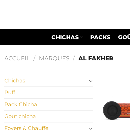
Passer
au
contenu
CHICHAS
PACKS
GO
ACCUEIL
/
MARQUES
/
AL FAKHER
Chichas
Puff
Pack Chicha
Gout chicha
Foyers & Chauffe