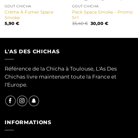
GOUT CHICHA
GOUT CHICHA
Crème À Fumer Space
Pack Space Smoke – Promo
Smoke
5+1
Le
Le
5,90
€
35,40
€
30,00
€
prix
prix
initial
actuel
était :
est :
35,40 €.
30,00 €.
L'AS DES CHICHAS
Référence de la Chicha à Toulouse, L'As Des
Chichas livre maintenant toute la France et
l'Europe.
INFORMATIONS