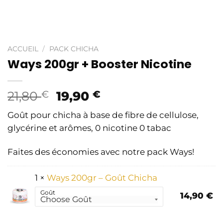
ACCUEIL
/
PACK CHICHA
Ways 200gr + Booster Nicotine
Le
Le
21,80
€
19,90
€
prix
prix
Goût pour chicha à base de fibre de cellulose,
initial
actuel
glycérine et arômes, 0 nicotine 0 tabac
était :
est :
21,80 €.
19,90 €.
Faites des économies avec notre pack Ways!
1 ×
Ways 200gr – Goût Chicha
Goût
14,90
€