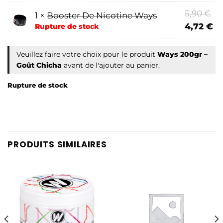
Le
5,90
€
1 ×
Booster De Nicotine Ways
pr
Le
4,72
€
Rupture de stock
ini
pr
éta
ac
Veuillez faire votre choix pour le produit
Ways 200gr –
5,
est
Goût Chicha
avant de l'ajouter au panier.
4,
Rupture de stock
PRODUITS SIMILAIRES