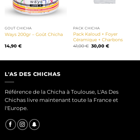
GOUT CHICHA
PACK CHICHA
Pack Kaloud + Foyer
Ways 200gr – Goût Chicha
Céramique + Charbons
Le
Le
14,90
€
41,00
€
30,00
€
prix
prix
initial
actuel
était :
est :
41,00 €.
30,00 €.
L'AS DES CHICHAS
Référence de la Chicha à Toulouse, L'As Des
Chichas livre maintenant toute la France et
l'Europe.