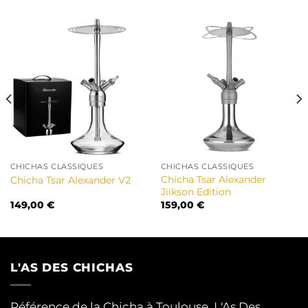
CHICHAS CLASSIQUES
CHICHAS CLASSIQUES
Chicha Tsar Alexander
Chicha Tsar Alexander V2
Jiikson Edition
149,00
€
159,00
€
L'AS DES CHICHAS
Référence de la Chicha à Toulouse, L'As Des