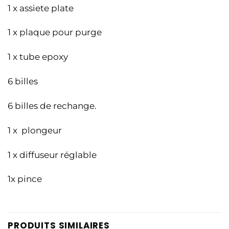
1 x assiete plate
1 x plaque pour purge
1 x tube epoxy
6 billes
6 billes de rechange.
1 x plongeur
1 x diffuseur réglable
1x pince
PRODUITS SIMILAIRES