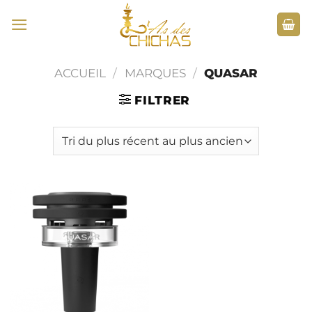
Passer
au
contenu
ACCUEIL
/
MARQUES
/
QUASAR
FILTRER